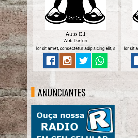
Auto DJ
Web Design
 dolor sit amet, consectetur adipisicing elit, sed do eiusmod
Lorem ipsum dolor sit amet, consectet
ANUNCIANTES